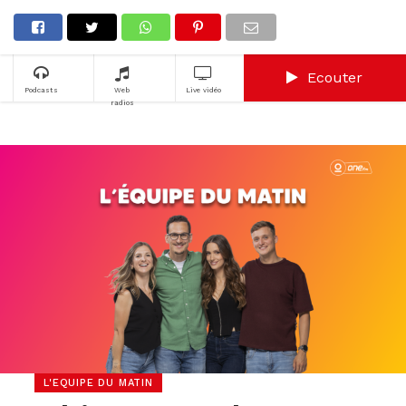
Ecouter
Podcasts
Web
Live vidéo
radios
L'EQUIPE DU MATIN