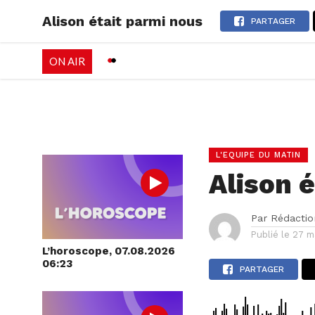
Alison était parmi nous
RADIO
EMISSI
PARTAGER
ON AIR
PALÉO FESTIVAL 
L'EQUIPE DU MATIN
Alison 
Par
Rédactio
Publié le
27 m
L’horoscope, 07.08.2026
06:23
PARTAGER