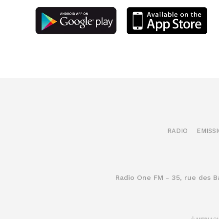
RADIO
EMISS
Radio One FM - 35, rue des 