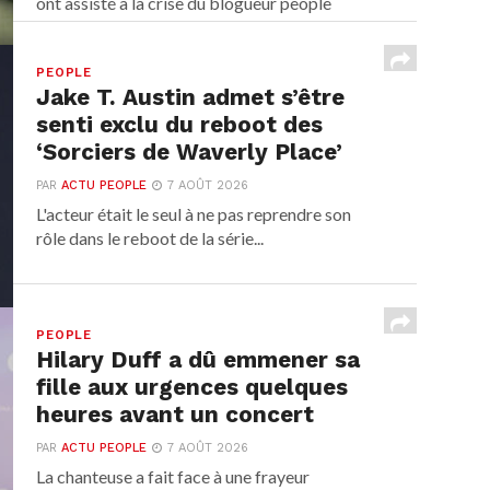
ont assisté à la crise du blogueur people
avant...
PEOPLE
Jake T. Austin admet s’être
senti exclu du reboot des
‘Sorciers de Waverly Place’
PAR
ACTU PEOPLE
7 AOÛT 2026
L'acteur était le seul à ne pas reprendre son
rôle dans le reboot de la série...
PEOPLE
Hilary Duff a dû emmener sa
fille aux urgences quelques
heures avant un concert
PAR
ACTU PEOPLE
7 AOÛT 2026
La chanteuse a fait face à une frayeur