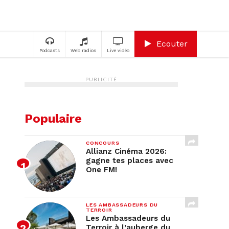
A
Ecouter
Podcasts
Web radios
Live vidéo
PUBLICITÉ
Populaire
CONCOURS
Allianz Cinéma 2026:
gagne tes places avec
One FM!
LES AMBASSADEURS DU
TERROIR
Les Ambassadeurs du
Terroir à l’auberge du