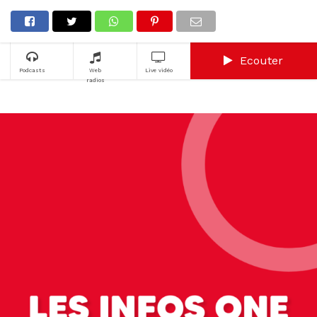
Ecouter
Podcasts
Web
Live vidéo
radios