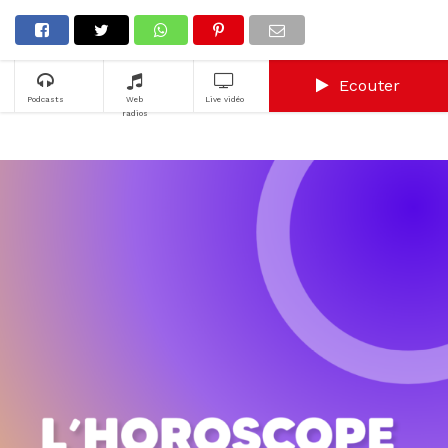
Ecouter
Podcasts
Web
Live vidéo
radios