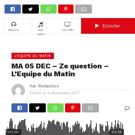
Ecouter
Podcasts
Web
Live vidéo
radios
L'EQUIPE DU MATIN
MA 05 DEC – Ze question –
L’Equipe du Matin
Par
Rédaction
Publié le
5 décembre 2017
00:00
02:58