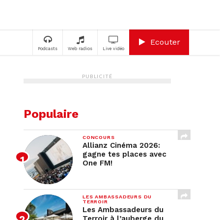
A
Ecouter
Podcasts
Web radios
Live vidéo
PUBLICITÉ
Populaire
CONCOURS
Allianz Cinéma 2026:
gagne tes places avec
One FM!
LES AMBASSADEURS DU
TERROIR
Les Ambassadeurs du
Terroir à l’auberge du