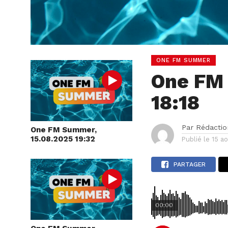
ONE FM SUMMER
One FM 
18:18
Par
Rédactio
One FM Summer,
15.08.2025 19:32
Publié le
15 a
PARTAGER
00:00