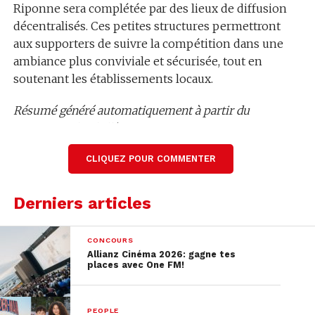
Riponne sera complétée par des lieux de diffusion
décentralisés. Ces petites structures permettront
aux supporters de suivre la compétition dans une
ambiance plus conviviale et sécurisée, tout en
soutenant les établissements locaux.
Résumé généré automatiquement à partir du
contenu audio de l’émission.
Lire la transcription complète
CLIQUEZ POUR COMMENTER
Derniers articles
CONCOURS
Allianz Cinéma 2026: gagne tes
places avec One FM!
PEOPLE