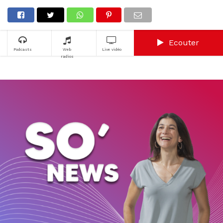
Ecouter
Podcasts
Web
Live vidéo
radios