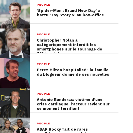
PEOPLE
‘Spider-Man : Brand New Day’ a
battu ‘Toy Story 5’ au box-office
PEOPLE
Christopher Nolan a
catégoriquement interdit les
smartphones sur le tournage de
‘L’Odyssée’
PEOPLE
Perez Hilton hospitalisé : la famille
du blogueur donne de ses nouvelles
PEOPLE
Antonio Banderas: victime d’une
crise cardiaque, l’acteur revient sur
ce moment terrifiant
PEOPLE
A$AP Rocky fait de rares