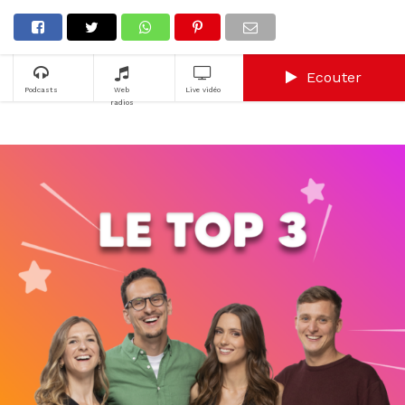
Ecouter
Podcasts
Web
Live vidéo
radios