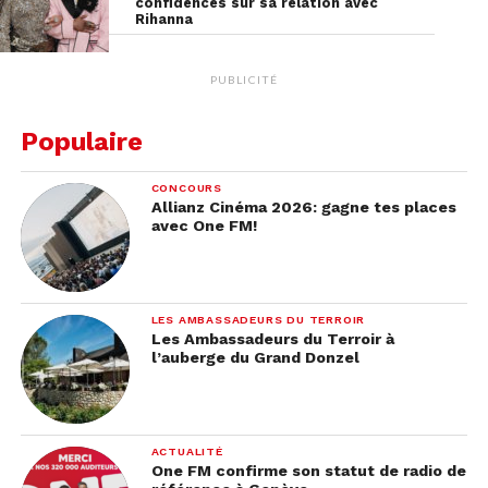
confidences sur sa relation avec
Rihanna
PUBLICITÉ
Populaire
CONCOURS
Allianz Cinéma 2026: gagne tes places
avec One FM!
LES AMBASSADEURS DU TERROIR
Les Ambassadeurs du Terroir à
l’auberge du Grand Donzel
ACTUALITÉ
One FM confirme son statut de radio de