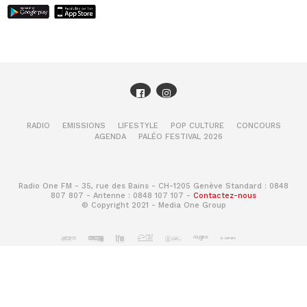
RADIO
EMISSIONS
LIFESTYLE
POP CULTURE
CONCOURS
AGENDA
PALÉO FESTIVAL 2026
Radio One FM - 35, rue des Bains - CH-1205 Genève Standard : 0848
807 807 - Antenne : 0848 107 107 -
Contactez-nous
© Copyright 2021 - Media One Group