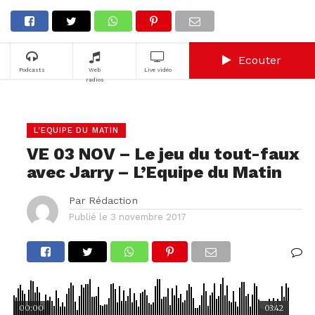
Ecouter
Podcasts
Web
Live vidéo
radios
L'EQUIPE DU MATIN
VE 03 NOV – Le jeu du tout-faux
avec Jarry – L’Equipe du Matin
Par
Rédaction
Publié le
3 novembre 2017
00:00
03:42