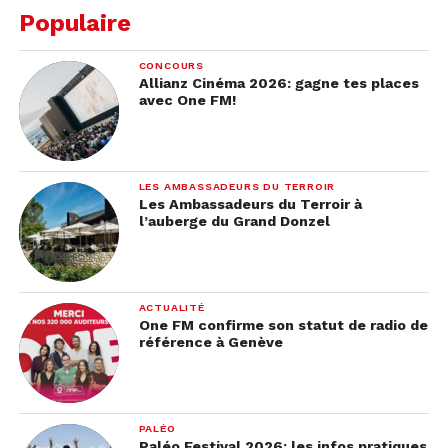
Populaire
Il est suivi de près par
Annette
de
Leos Carax
qui
CONCOURS
est nommé dans 11 catégories. Le film musical
Allianz Cinéma 2026: gagne tes places
avec One FM!
porté par
Adam Driver
et
Marion Cotillard
a
manifestement séduit par ses qualités artistiques.
LES AMBASSADEURS DU TERROIR
Les Ambassadeurs du Terroir à
l’auberge du Grand Donzel
ACTUALITÉ
One FM confirme son statut de radio de
référence à Genève
PALÉO
Paléo Festival 2026: les infos pratiques