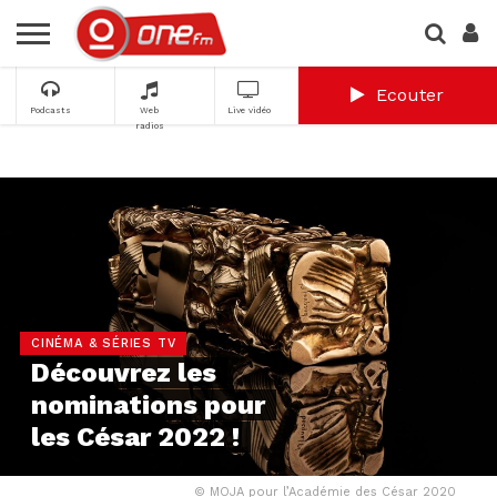
Ecouter
Podcasts
Web
Live vidéo
radios
CINÉMA & SÉRIES TV
Découvrez les
nominations pour
les César 2022 !
© MOJA pour l’Académie des César 2020