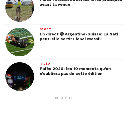
avant ta venue
SPORT
En direct 🔴 Argentine-Suisse: La Nati
peut-elle sortir Lionel Messi?
PALÉO
Paléo 2026: les 10 moments qu’on
n’oubliera pas de cette édition
Aline
de
Valérie Lemercier
conclut le trio de tête
avec 10 nominations. Cette œuvre, qui puise son
PUBLICITÉ
inspiration dans la carrière de
Céline Dion
, a su
emporter les cinéphiles dans son univers.