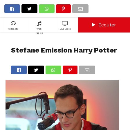
Ecouter
Podcasts
Web
Live vidéo
radios
Stefane Emission Harry Potter