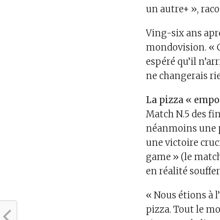
un autre+ », rac
Ving-six ans aprè
mondovision. « C’
espéré qu’il n’arr
ne changerais ri
La pizza « emp
Match N.5 des fin
néanmoins une p
une victoire cruc
game » (le match 
en réalité souffe
« Nous étions à l
pizza. Tout le mo