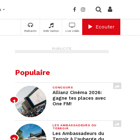
A
Ecouter
Podcasts
Web radios
Live vidéo
PUBLICITÉ
Populaire
CONCOURS
Allianz Cinéma 2026:
gagne tes places avec
One FM!
LES AMBASSADEURS DU
TERROIR
Les Ambassadeurs du
Terroir à l’auberge du