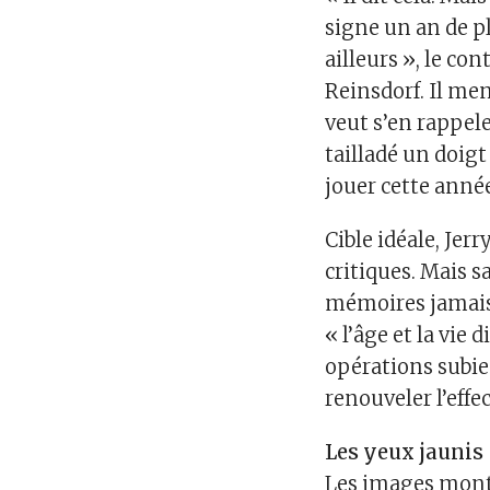
signe un an de pl
ailleurs », le con
Reinsdorf. Il me
veut s’en rappele
tailladé un doigt
jouer cette année
Cible idéale, Jer
critiques. Mais s
mémoires jamais
« l’âge et la vie
opérations subies
renouveler l’effec
Les yeux jaunis
Les images mont