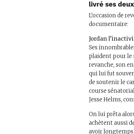
livré ses deu
L’occasion de re
documentaire:
Jordan l’inactiv
Ses innombrables
plaident pour le
revanche, son en
qui lui fut souv
de soutenir le c
course sénatoria
Jesse Helms, con
On lui prêta alor
achètent aussi d
avoir longtemps 