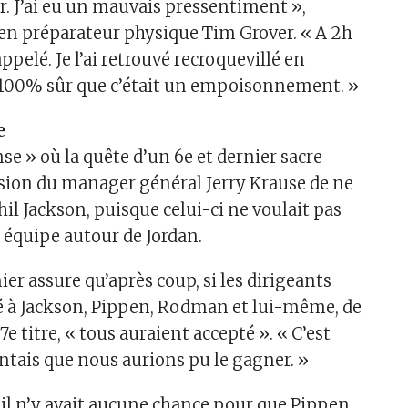
er. J’ai eu un mauvais pressentiment »,
en préparateur physique Tim Grover. « A 2h
appelé. Je l’ai retrouvé recroquevillé en
 100% sûr que c’était un empoisonnement. »
e
se » où la quête d’un 6e et dernier sacre
cision du manager général Jerry Krause de ne
il Jackson, puisque celui-ci ne voulait pas
 équipe autour de Jordan.
ier assure qu’après coup, si les dirigeants
 à Jackson, Pippen, Rodman et lui-même, de
7e titre, « tous auraient accepté ». « C’est
entais que nous aurions pu le gagner. »
is il n’y avait aucune chance pour que Pippen