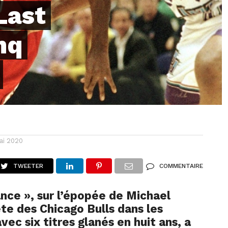
Last
nq
ai 2020
TWEETER
COMMENTAIRE
nce », sur l’épopée de Michael
ête des Chicago Bulls dans les
ec six titres glanés en huit ans, a