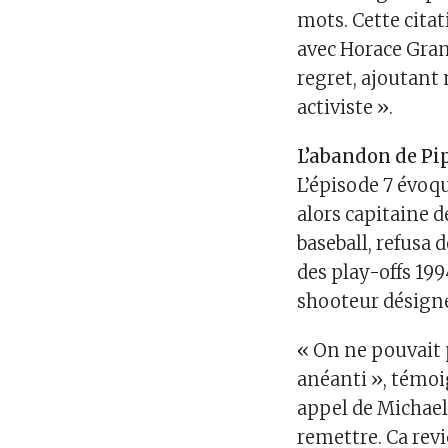
mots. Cette citat
avec Horace Grant
regret, ajoutant
activiste ».
L’abandon de P
L’épisode 7 évoq
alors capitaine d
baseball, refusa 
des play-offs 199
shooteur désigné
« On ne pouvait pa
anéanti », témoi
appel de Michael 
remettre. Ca rev