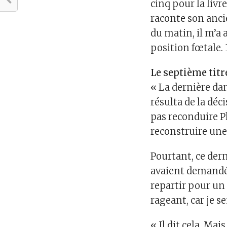
cinq pour la livr
raconte son anci
du matin, il m’a 
position fœtale.
Le septième titr
« La dernière dan
résulta de la dé
pas reconduire Ph
reconstruire une
Pourtant, ce dern
avaient demandé
repartir pour un 
rageant, car je s
« Il dit cela. Ma