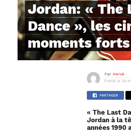
Jordan: « The 
Dance », les ci
moments forts
Par
Hervé
Publié le
26 m
PARTAGER
« The Last Da
Jordan à la t
années 1990 av