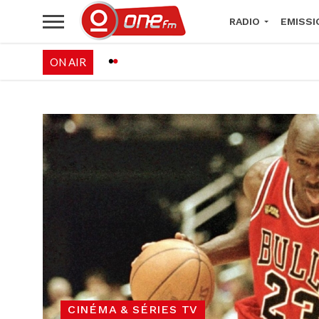
RADIO
EMISSI
ON AIR
PALÉO FESTIVAL 
CINÉMA & SÉRIES TV