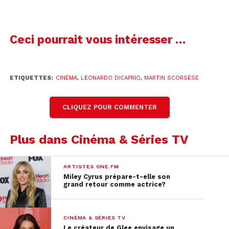
Le tournage commencera à l’été 2019.
Ceci pourrait vous intéresser …
ETIQUETTES:
CINÉMA
,
LEONARDO DICAPRIO
,
MARTIN SCORSESE
CLIQUEZ POUR COMMENTER
Plus dans Cinéma & Séries TV
ARTISTES ONE FM
Miley Cyrus prépare-t-elle son
grand retour comme actrice?
CINÉMA & SÉRIES TV
Le créateur de Glee envisage un