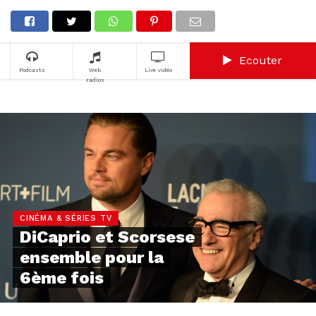
Ecouter
Podcasts
Web
Live vidéo
radios
CINÉMA & SÉRIES TV
DiCaprio et Scorsese
ensemble pour la
6ème fois