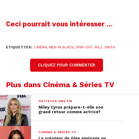
Ceci pourrait vous intéresser …
ETIQUETTES:
CINÉMA
,
MEN IN BLACK
,
SPIN-OFF
,
WILL SMITH
CLIQUEZ POUR COMMENTER
Plus dans Cinéma & Séries TV
ARTISTES ONE FM
Miley Cyrus prépare-t-elle son
grand retour comme actrice?
CINÉMA & SÉRIES TV
Le créateur de Glee envisage un