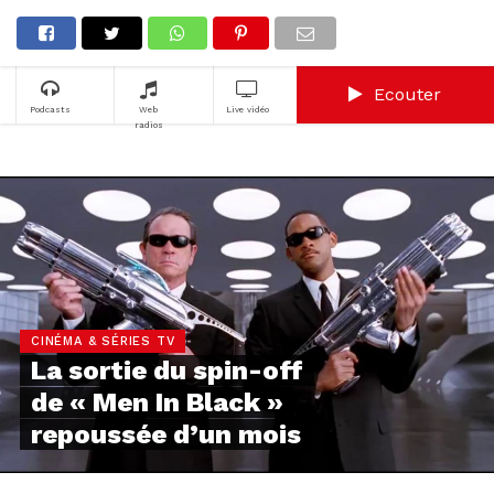
Ecouter
Podcasts
Web
Live vidéo
radios
CINÉMA & SÉRIES TV
La sortie du spin-off
de « Men In Black »
repoussée d’un mois