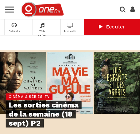
Ecouter
Podcasts
Web
Live vidéo
radios
CINÉMA & SÉRIES TV
Les sorties cinéma
de la semaine (18
sept) P2