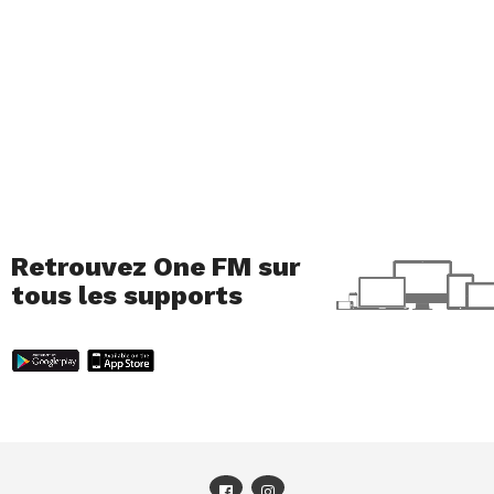
nature, nature qui a tant de choses à nous
apprendre. Ce film est, en quelque sorte, un retour
aux sources, et porte à notre connaissance les
bienfaits d’un tel apprentissage pour la jeune
génération !
« La salle de classe de ces enfants se trouve sous la
cime des arbres dans la forêt de Baden. Sous le
soleil, la pluie et la neige, ils apprennent à lire, à
écrire et à calculer. Mais avant tout, ils explorent la
Retrouvez One FM sur
forêt, découvrent le cycle de la nature et cherchent
tous les supports
leur rôle dans la communauté. Sur une période d’un
an, le film nous plonge dans l’univers d’une école en
forêt et donne la parole aux enfants. »