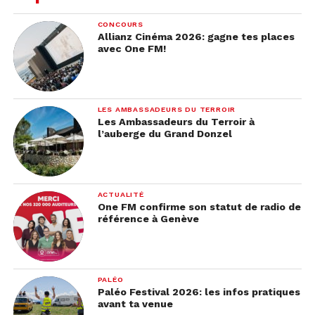
être… Aujourd’hui, c’est noir, c’est violent, c’est
CONCOURS
absurde et ça la terrifie : elle a 55 ans (autant dire 60
Allianz Cinéma 2026: gagne tes places
avec One FM!
et bientôt plus !). C’était fatal mais comment faire
avec soi-même, avec la mort, avec la vie en
somme… »
LES AMBASSADEURS DU TERROIR
Les Ambassadeurs du Terroir à
l’auberge du Grand Donzel
ACTUALITÉ
One FM confirme son statut de radio de
référence à Genève
PALÉO
Paléo Festival 2026: les infos pratiques
avant ta venue