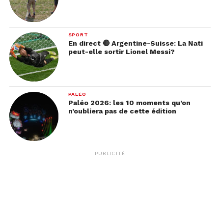
SPORT
En direct 🔴 Argentine-Suisse: La Nati
peut-elle sortir Lionel Messi?
PALÉO
Paléo 2026: les 10 moments qu’on
n’oubliera pas de cette édition
« Des enfants et des
PUBLICITÉ
arbres » – Documentaire
Dans une ère où le digital prend une place de plus
en plus grandissante, on en oublie parfois
l’importance de mettre les enfants au contact de la