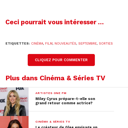
Ceci pourrait vous intéresser …
ETIQUETTES:
CINÉMA
,
FILM
,
NOUVEAUTÉS
,
SEPTEMBRE
,
SORTIES
CLIQUEZ POUR COMMENTER
Plus dans Cinéma & Séries TV
ARTISTES ONE FM
Miley Cyrus prépare-t-elle son
grand retour comme actrice?
CINÉMA & SÉRIES TV
Le créateur de Glee envisage un