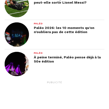
peut-elle sortir Lionel Messi?
PALÉO
Paléo 2026: les 10 moments qu’on
n’oubliera pas de cette édition
C’est le 28 juillet prochain qu’on en saura plus !
Qui a trouvé le grand amour ? Qui le cherche
PALÉO
À peine terminé, Paléo pense déjà à la
toujours ?
50e édition
PUBLICITÉ