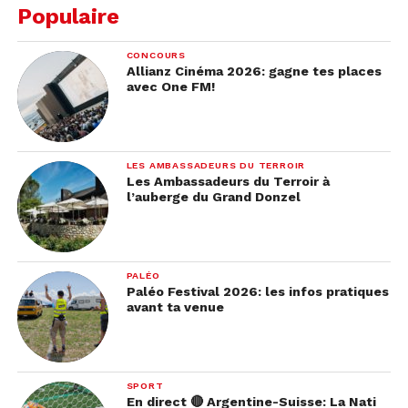
que sur Jessica et Mark.
Populaire
CONCOURS
Allianz Cinéma 2026: gagne tes places
avec One FM!
LES AMBASSADEURS DU TERROIR
Les Ambassadeurs du Terroir à
l’auberge du Grand Donzel
PALÉO
Paléo Festival 2026: les infos pratiques
avant ta venue
SPORT
En direct 🔴 Argentine-Suisse: La Nati