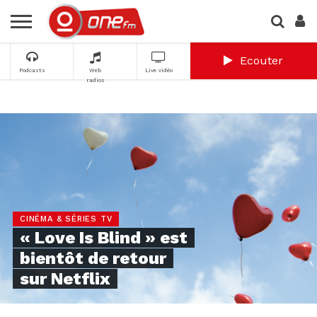
Ecouter
Podcasts
Web
Live vidéo
radios
CINÉMA & SÉRIES TV
« Love Is Blind » est
bientôt de retour
sur Netflix