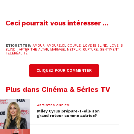
Voir cette publication sur Instagram
Ceci pourrait vous intéresser …
ETIQUETTES:
AMOUR
,
AMOUREUX
,
COUPLE
,
LOVE IS BLIND
,
LOVE IS
BLIND : AFTER THE ALTAR
,
MARIAGE
,
NETFLIX
,
RUPTURE
,
SENTIMENT
,
TÉLÉRÉALITÉ
CLIQUEZ POUR COMMENTER
Plus dans Cinéma & Séries TV
Une publication partagée par Love is Blind (@loveisblindnetflix)
ARTISTES ONE FM
Mais avant de découvrir de
Miley Cyrus prépare-t-elle son
grand retour comme actrice?
nouveaux épisodes, Netflix
nous propose une réunion en