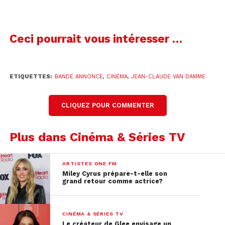
Ceci pourrait vous intéresser …
ETIQUETTES:
BANDE ANNONCE
,
CINÉMA
,
JEAN-CLAUDE VAN DAMME
CLIQUEZ POUR COMMENTER
Plus dans Cinéma & Séries TV
ARTISTES ONE FM
Miley Cyrus prépare-t-elle son
grand retour comme actrice?
CINÉMA & SÉRIES TV
Le créateur de Glee envisage un