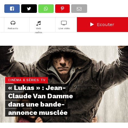
Ecouter
Podcasts
Web
Live vidéo
radios
CINÉMA & SÉRIES TV
« Lukas » : Jean-
Claude Van Damme
dans une bande-
annonce musclée