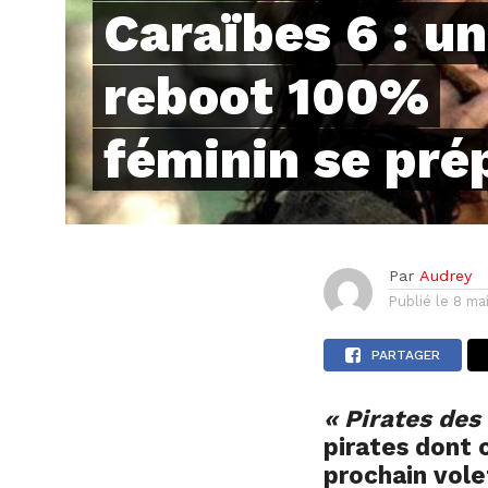
Caraïbes 6 : un
reboot 100%
féminin se pré
Par
Audrey
Publié le
8 ma
PARTAGER
« Pirates des
pirates dont 
prochain vole