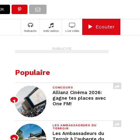
A
ER
Ecouter
Podcasts
Web radios
Live vidéo
PUBLICITÉ
Populaire
CONCOURS
Allianz Cinéma 2026:
gagne tes places avec
One FM!
LES AMBASSADEURS DU
TERROIR
Les Ambassadeurs du
Terroir à l’auberge du