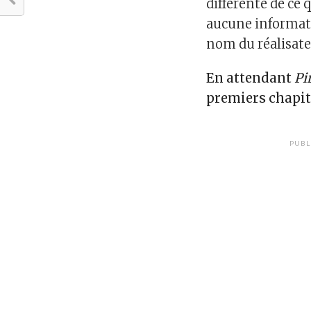
différente de ce 
aucune informati
nom du réalisate
En attendant
Pi
premiers chapit
PUBL