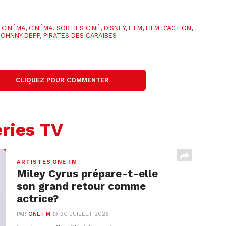
,
CINÉMA
,
CINÉMA. SORTIES CINÉ
,
DISNEY
,
FILM
,
FILM D'ACTION
,
JOHNNY DEPP
,
PIRATES DES CARAÏBES
CLIQUEZ POUR COMMENTER
ries TV
ARTISTES ONE FM
Miley Cyrus prépare-t-elle
son grand retour comme
actrice?
PAR
ONE FM
30 JUILLET 2026