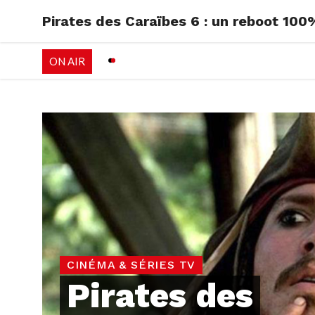
Pirates des Caraïbes 6 : un reboot 100
RADIO
EMISSI
ON AIR
PALÉO FESTIVAL 
CINÉMA & SÉRIES TV
Pirates des