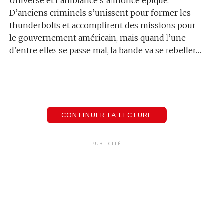
Universe et l’ambiance s’annonce épique.
D’anciens criminels s’unissent pour former les
thunderbolts et accomplirent des missions pour
le gouvernement américain, mais quand l’une
d’entre elles se passe mal, la bande va se rebeller…
Le casting annonce du très lourd : Florence Pugh
(Black Widow, Oppenheimer et Midsommar) et
Sébastian Stan (Captain America, The Apprentice)
sont de la partie mais aussi Harrison Ford (Indiana
CONTINUER LA LECTURE
Jones, Blade Runner) et David Harbour (Stranger
Things).
PUBLICITÉ