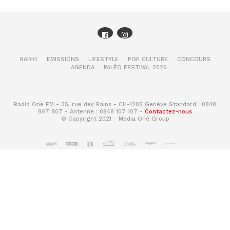
🎥 Tu veux plus d’actu ciné et séries TV ?
C’est par
ici!
RADIO
EMISSIONS
LIFESTYLE
POP CULTURE
CONCOURS
AGENDA
PALÉO FESTIVAL 2026
Radio One FM - 35, rue des Bains - CH-1205 Genève Standard : 0848
807 807 - Antenne : 0848 107 107 -
Contactez-nous
© Copyright 2021 - Media One Group