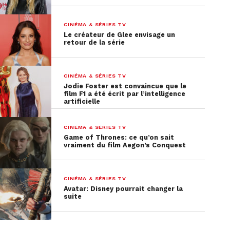
parcours militant et artistique qui a fait d’elle la
personne engagée qu’elle était.
CINÉMA & SÉRIES TV
Le créateur de Glee envisage un
retour de la série
Sensible aux inégalités et proche de la nature, sa
vie et son œuvre vont dépasser les frontières de
l’Ukraine pour toucher le plus grand nombre. Le
CINÉMA & SÉRIES TV
rôle principal est endossé par l’actrice
Jodie Foster est convaincue que le
film F1 a été écrit par l’intelligence
ukrainienne Albina Korzh
artificielle
CINÉMA & SÉRIES TV
Game of Thrones: ce qu’on sait
vraiment du film Aegon’s Conquest
CINÉMA & SÉRIES TV
Avatar: Disney pourrait changer la
suite