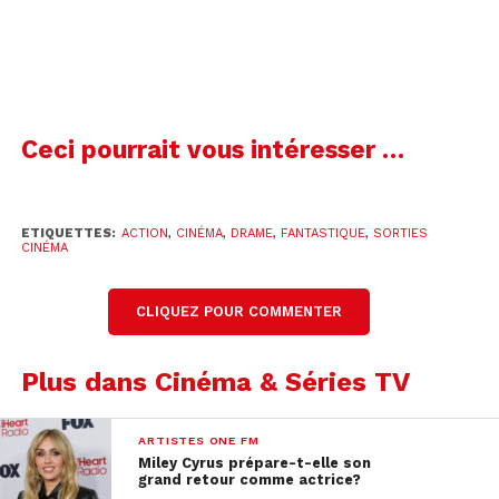
Ceci pourrait vous intéresser …
Durée:
2 heures 6
Genre:
💥
Action
ETIQUETTES:
ACTION
,
CINÉMA
,
DRAME
,
FANTASTIQUE
,
SORTIES
CINÉMA
Thunderbolts*:
voir la fiche complète sur
AlloCiné
CLIQUEZ POUR COMMENTER
Oxana
Plus dans Cinéma & Séries TV
Si vous avez davantage une âme militante, foncez
voir Oxana de Charlène Favier. Tiré d’une histoire
vraie. L’œuvre aborde la vie d’Oksana Chatchko,
ARTISTES ONE FM
Miley Cyrus prépare-t-elle son
militante ukrainienne à l’origine du mouvement
grand retour comme actrice?
feministe des Femen. Le film revient sur son