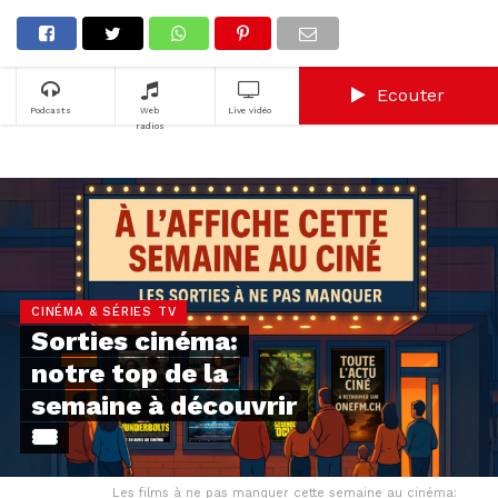
Ecouter
Podcasts
Web
Live vidéo
radios
CINÉMA & SÉRIES TV
Sorties cinéma:
notre top de la
semaine à découvrir
🎟️
Les films à ne pas manquer cette semaine au cinéma: