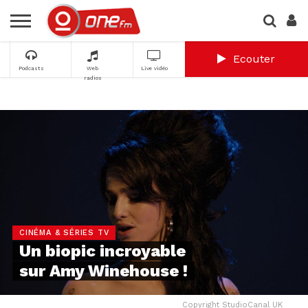
Ecouter
Podcasts
Web
Live vidéo
radios
CINÉMA & SÉRIES TV
Un biopic incroyable
sur Amy Winehouse !
Copyright StudioCanal UK