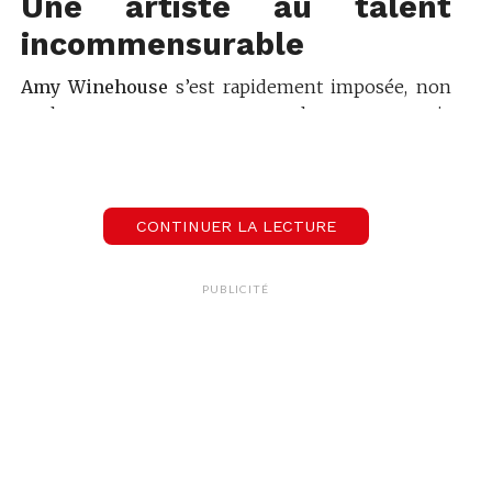
Une artiste au talent
incommensurable
Amy Winehouse
s’est rapidement imposée, non
seulement comme une chanteuse, mais
également comme une auteure et une
compositrice incroyable. En plus d’un grain de
voix unique qui avait le don de filer tout droit en
plein cœur et de nous mettre les frissons, elle
CONTINUER LA LECTURE
avait des choses à raconter et elle savait comment
le faire.
PUBLICITÉ
Et le moins que l’on puisse dire, c’est que le succès
a été au rendez-vous pendant sa,
malheureusement, trop courte carrière ! En effet,
bien que nous n’ayons eu la chance de découvrir
que 2 albums studio, ils étaient littéralement
époustouflants et ont conquis, rapidement, le