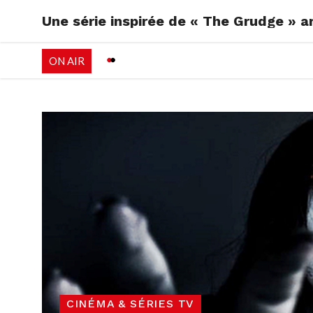
Une série inspirée de « The Grudge » ar
RADIO
EMISSI
ON AIR
PALÉO FESTIVAL 
CINÉMA & SÉRIES TV