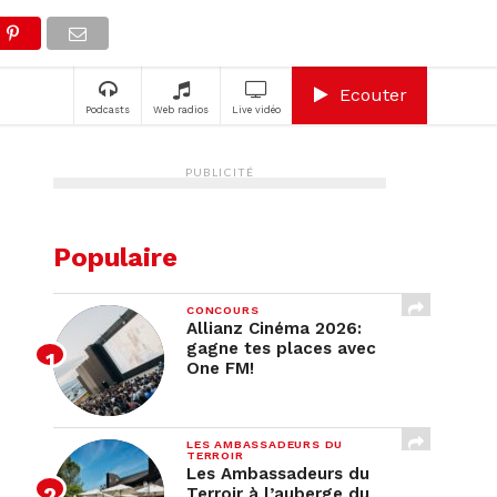
A
Ecouter
Podcasts
Web radios
Live vidéo
PUBLICITÉ
Populaire
CONCOURS
Allianz Cinéma 2026:
gagne tes places avec
One FM!
LES AMBASSADEURS DU
TERROIR
Les Ambassadeurs du
Terroir à l’auberge du