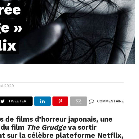
rée
e »
lix
ai 2020
TWEETER
COMMENTAIRE
s de films d’horreur japonais, une
 du film
The Grudge
va sortir
 sur la célèbre plateforme Netflix,