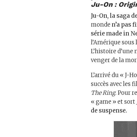
Ju-On : Origi
Ju-On, la saga d
monde
n’a pas f
série made in Ne
l’Amérique sous
L’histoire d’une
venger de la mor
L’arrivé du « J-H
succès avec les f
The Ring
. Pour r
« game » et sort
de suspense.