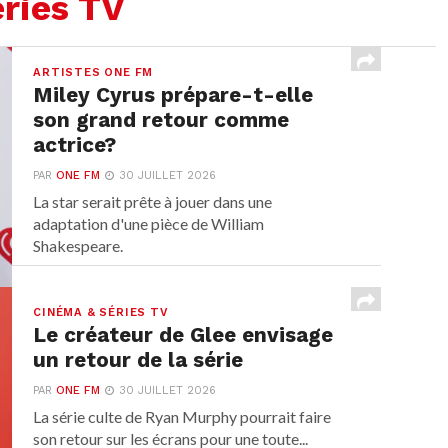
ries TV
ARTISTES ONE FM
Miley Cyrus prépare-t-elle
son grand retour comme
actrice?
PAR
ONE FM
30 JUILLET 2026
La star serait prête à jouer dans une
adaptation d'une pièce de William
Shakespeare.
CINÉMA & SÉRIES TV
Le créateur de Glee envisage
un retour de la série
PAR
ONE FM
30 JUILLET 2026
La série culte de Ryan Murphy pourrait faire
son retour sur les écrans pour une toute...