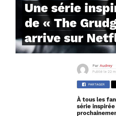
Une série inspi
de « The Grudg
arrive sur Netf
Par
Audrey
Publié le
22 m
PARTAGER
À tous les fan
série inspirée
prochainement