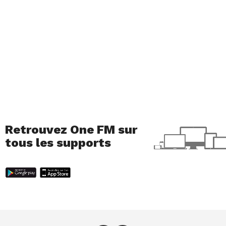
peu peur lorsque l’on découvre que notre âme est
faîte prisonnière du livre Tractatus de Monstrum.
Mais l’exploration du labyrinthe est très prenante.
On a envie d’en découvrir le moindre recoin.
Partir à l’exploration de cet énorme donjon va,
c’est sûr, plaire à tous les amateurs de RPG au tour
par tour.
Retrouvez One FM sur
tous les supports