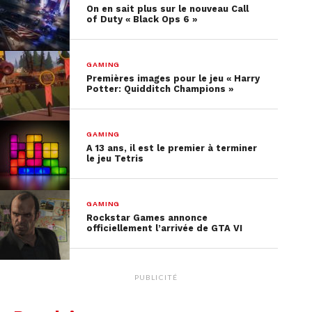
On en sait plus sur le nouveau Call
l’issu de son périple, cet homme a rédigé un
of Duty « Black Ops 6 »
manuscrit : le Tractatus de Monstrum. Maintenant
qu’elle possède ce livre, l’exploration du
GAMING
labyrinthe va pouvoir commencer pour Dronya.
Premières images pour le jeu « Harry
Un périple qui sera grandement facilité par
Potter: Quidditch Champions »
l’utilisation de cet ouvrage.
GAMING
A 13 ans, il est le premier à terminer
le jeu Tetris
GAMING
Rockstar Games annonce
officiellement l’arrivée de GTA VI
PUBLICITÉ