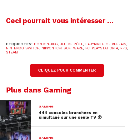
labyrinthe.
Ceci pourrait vous intéresser …
ETIQUETTES:
DONJON-RPG
,
JEU DE RÔLE
,
LABYRINTH OF REFRAIN
,
NINTENDO SWITCH
,
NIPPON ICHI SOFTWARE
,
PC
,
PLAYSTATION 4
,
RPG
,
STEAM
CLIQUEZ POUR COMMENTER
Plus dans Gaming
GAMING
444 consoles branchées en
simultané sur une seule TV 😲
La légende raconte que quiconque pénètre dans le
labyrinthe de Refrain ne peut en sortir vivant. Une
GAMING
seule et unique personne a réussi à s’en sortir. A