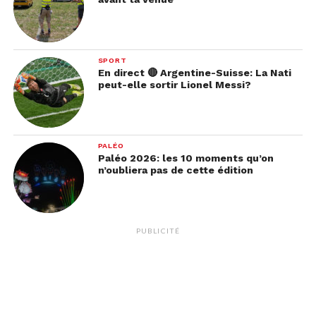
emprunte dans ce labyrinthe : Un seul faux pas, et
on tombe dans le vide.
SPORT
En direct 🔴 Argentine-Suisse: La Nati
peut-elle sortir Lionel Messi?
PALÉO
Paléo 2026: les 10 moments qu’on
n’oubliera pas de cette édition
PUBLICITÉ
Labyrinth of Refrain est un jeu prenant. Parfois
même flippant. C’est vrai que cela peut faire un