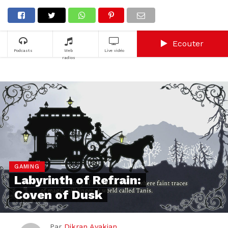
Ecouter
Podcasts
Web
Live vidéo
radios
GAMING
Labyrinth of Refrain:
Coven of Dusk
Par
Dikran Avakian