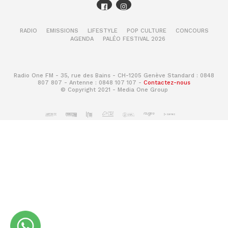
RADIO
EMISSIONS
LIFESTYLE
POP CULTURE
CONCOURS
AGENDA
PALÉO FESTIVAL 2026
Labyrinth of Refrain: Coven of Dusk est
disponible dès à présent sur PlayStation 4,
Nintendo Switch et Steam.
Radio One FM - 35, rue des Bains - CH-1205 Genève Standard : 0848
807 807 - Antenne : 0848 107 107 -
Contactez-nous
© Copyright 2021 - Media One Group