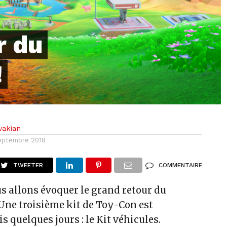
r du
!
vakian
eptembre 2018
TWEETER
COMMENTAIRE
s allons évoquer le grand retour du
Une troisième kit de Toy-Con est
s quelques jours : le Kit véhicules.