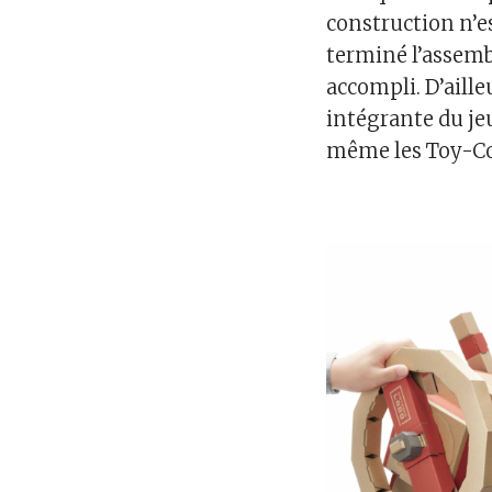
construction n’es
terminé l’assembl
accompli. D’aille
intégrante du jeu
même les Toy-Co