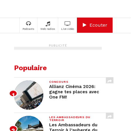
A
Ecouter
Podcasts
Web radios
Live vidéo
PUBLICITÉ
Populaire
CONCOURS
Allianz Cinéma 2026:
gagne tes places avec
One FM!
LES AMBASSADEURS DU
TERROIR
Les Ambassadeurs du
Terroir à l’auberge du