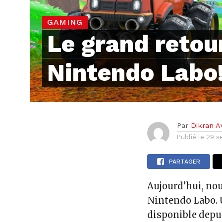
GAMING
Le grand retou
Nintendo Labo
Par
Dikran A
Publié le
29 s
PARTAGER
Aujourd’hui, nou
Nintendo Labo. 
disponible depui