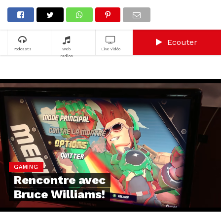
Ecouter
Podcasts
Web
Live vidéo
radios
GAMING
Rencontre avec
Bruce Williams!