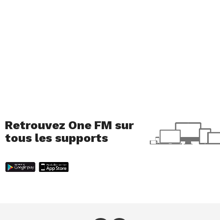
Il va sortir sur Steam. Peut-être aussi sur
consoles?
En tout cas, le jeu sortira sur Steam l’année
prochaine. En ce qui concerne les consoles, on n’a
rien de concret pour l’instant. On aimerait bien,
évidemment! Mais pour le moment, il n’y a rien
d’officiel. En revanche, on a la possibilité de jouer
avec n’importe quelle manette sur PC. On peut
Retrouvez One FM sur
connecter les manettes de la Switch ou de la PS4,
tous les supports
cela fonctionne. Et cela change même la couleur
des ennemis, pour s’adapter aux couleurs des
boutons de la manette.