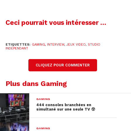
Ceci pourrait vous intéresser …
ETIQUETTES:
GAMING
,
INTERVIEW
,
JEUX VIDEO
,
STUDIO
INDÉPENDANT
CLIQUEZ POUR COMMENTER
D.A: C’est un jeu de dextérité, de rapidité. Le but,
Plus dans Gaming
c’est de finir le niveau le plus rapidement
possible?
GAMING
444 consoles branchées en
simultané sur une seule TV 😲
B.W: C’est un jeu qui se joue beaucoup sur le score.
Il y a deux manières d’augmenter son score: Soit
être le plus rapide possible, en trouvant des
GAMING