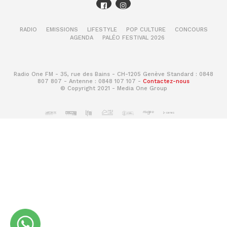
RADIO
EMISSIONS
LIFESTYLE
POP CULTURE
CONCOURS
AGENDA
PALÉO FESTIVAL 2026
Radio One FM - 35, rue des Bains - CH-1205 Genève Standard : 0848
807 807 - Antenne : 0848 107 107 -
Contactez-nous
© Copyright 2021 - Media One Group
A-t-on déjà une date de sortie?
Idéalement, on aimerait sortir le jeu au printemps
2019. Mais cela risque encore de changer. Ce sera
en tout cas au printemps ou à l’été 2019.