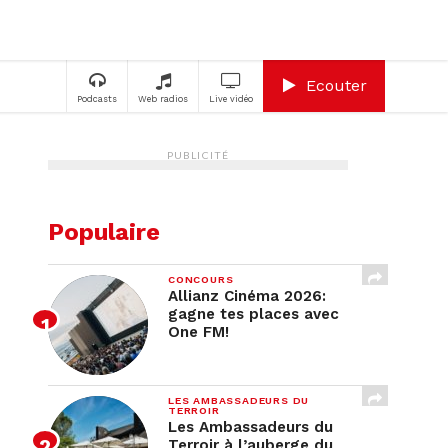
A
Ecouter
Podcasts
Web radios
Live vidéo
PUBLICITÉ
Populaire
CONCOURS
Allianz Cinéma 2026:
gagne tes places avec
One FM!
LES AMBASSADEURS DU
TERROIR
Les Ambassadeurs du
Terroir à l’auberge du