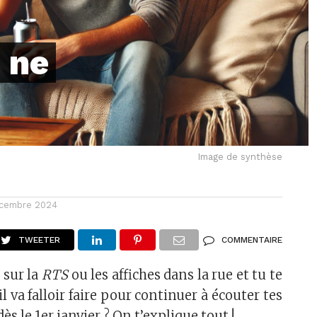
 ne
Image de synthèse
écembre 2024
TWEETER
COMMENTAIRE
 sur la
RTS
ou les affiches dans la rue et tu te
 va falloir faire pour continuer à écouter tes
ès le 1er janvier ? On t’explique tout !