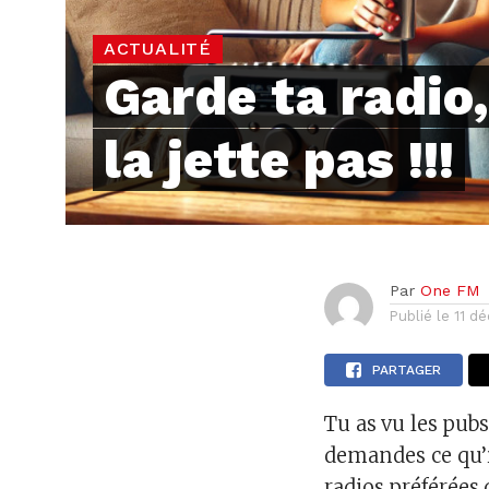
ACTUALITÉ
Garde ta radio,
la jette pas !!!
Par
One FM
Publié le
11 d
PARTAGER
Tu as vu les pubs
demandes ce qu’il
radios préférées d