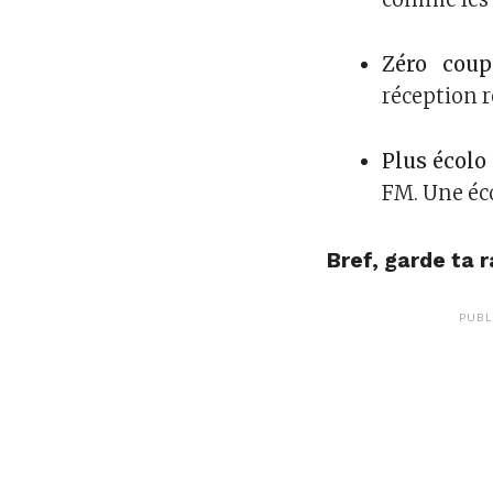
Zéro coup
réception re
Plus écolo
FM. Une éco
Bref, garde ta 
PUBL