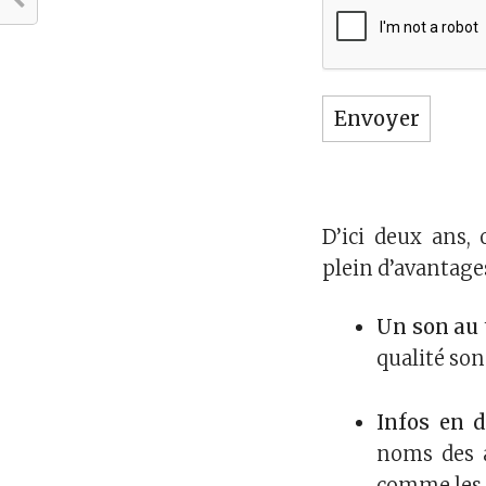
D’ici deux ans,
plein d’avantages
Un son au 
qualité son
Infos en d
noms des a
comme les 