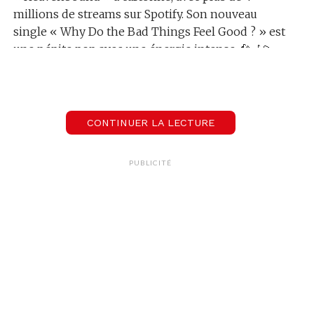
millions de streams sur Spotify. Son nouveau
single « Why Do the Bad Things Feel Good ? » est
une pépite pop avec une énergie intense. 🎤🎶💫
Lecteur
00:00
00:00
audio
CONTINUER LA LECTURE
PUBLICITÉ