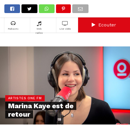
Ecouter
Podcasts
Web
Live vidéo
radios
ARTISTES ONE FM
Marina Kaye est de
retour