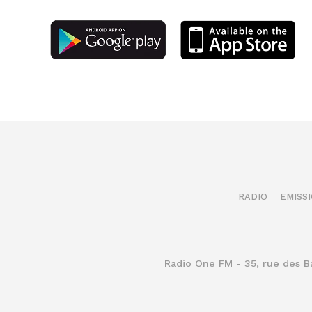
RADIO
EMISS
Radio One FM - 35, rue des 