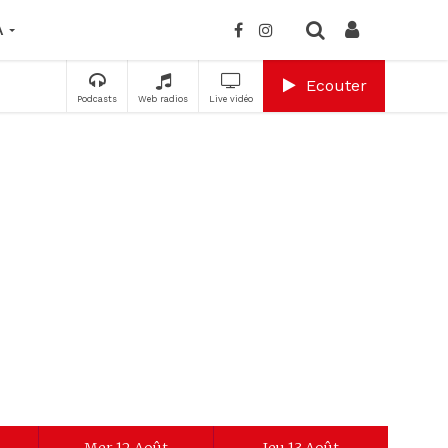
A
Ecouter
Podcasts
Web radios
Live vidéo