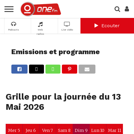
Ecouter
Podcasts
Web
Live vidéo
radios
Emissions et programme
Grille pour la journée du 13
Mai 2026
Mer 5
Jeu 6
Ven 7
Sam 8
Dim 9
Lun 10
Mar 11