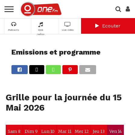
Ecouter
Podcasts
Web
Live vidéo
radios
Emissions et programme
Grille pour la journée du 15
Mai 2026
Sam 8
Dim 9
Lun 10
Mar 11
Mer 12
Jeu 13
Ven 14