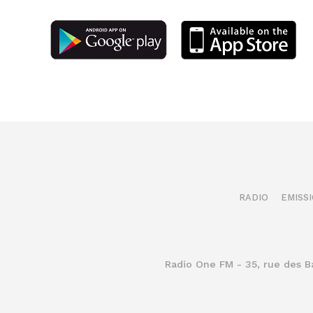
RADIO
EMISS
Radio One FM - 35, rue des 