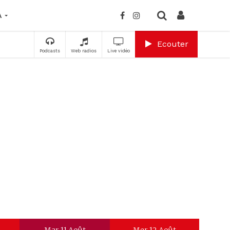
A
Ecouter
Podcasts
Web radios
Live vidéo