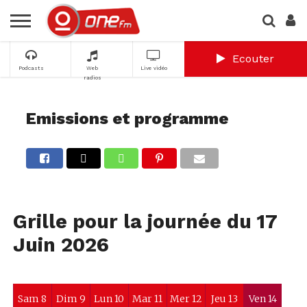
Ecouter
Podcasts
Web
Live vidéo
radios
Emissions et programme
Grille pour la journée du 17
Juin 2026
Sam 8
Dim 9
Lun 10
Mar 11
Mer 12
Jeu 13
Ven 14