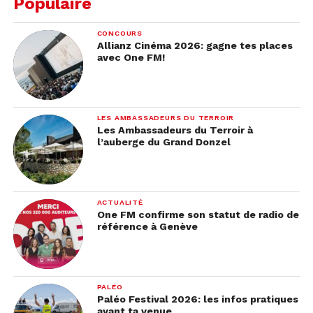
Pour les utilisateurs Android :
Populaire
Sur l’écran d’accueil, cliquez sur les
CONCOURS
Allianz Cinéma 2026: gagne tes places
trois petits points à droite
avec One FM!
Dans les « Paramètres », appuyez sur
« Compte »
Sélectionnez « Confidentialité »
LES AMBASSADEURS DU TERROIR
Les Ambassadeurs du Terroir à
En choisissant « Photo de profil »,
l’auberge du Grand Donzel
vous pourrez sélectionner les
personnes pour lesquelles la photo
sera visible : Tout le monde, Mes
ACTUALITÉ
contacts ou Personne.
One FM confirme son statut de radio de
référence à Genève
Une astuce utile quand votre numéro se retrouve
au sein d’un groupe rempli d’inconnus !
PALÉO
Paléo Festival 2026: les infos pratiques
avant ta venue