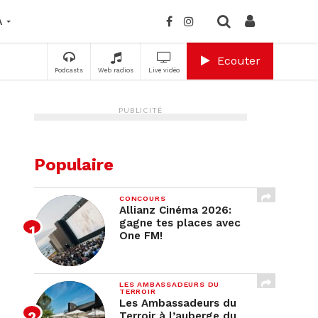
A
Ecouter
Podcasts
Web radios
Live vidéo
PUBLICITÉ
Populaire
CONCOURS
Allianz Cinéma 2026:
gagne tes places avec
One FM!
LES AMBASSADEURS DU
TERROIR
Les Ambassadeurs du
Terroir à l’auberge du