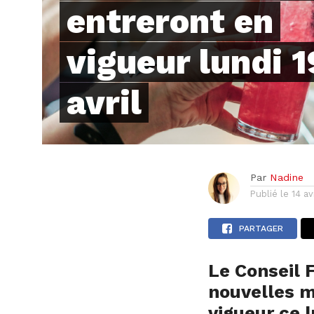
entreront en
vigueur lundi 1
avril
Par
Nadine
Publié le
14 av
PARTAGER
Le Conseil 
nouvelles m
vigueur ce l