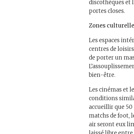
discothèques et 
portes closes.
Zones culturell
Les espaces intér
centres de loisir
de porter un masq
L’assouplissemen
bien-être.
Les cinémas et l
conditions simila
accueillir que 50
matchs de foot, 
air seront eux li
laissé libre entre