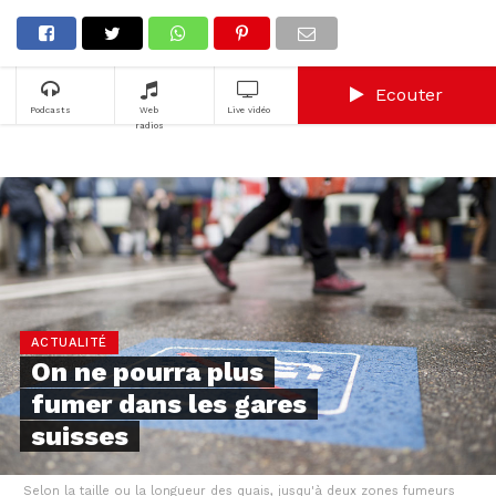
Ecouter
Podcasts
Web
Live vidéo
radios
ACTUALITÉ
On ne pourra plus
fumer dans les gares
suisses
Selon la taille ou la longueur des quais, jusqu'à deux zones fumeurs