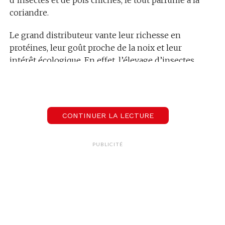
coriandre.
Le grand distributeur vante leur richesse en
protéines, leur goût proche de la noix et leur
intérêt écologique. En effet, l’élevage d’insectes
demande peu d’eau et peu de nourriture,
contrairement aux bœufs ou aux porcs.
Les consommateurs vont-ils suivre ? Notre
CONTINUER LA LECTURE
rédaction est allée recueillir leur avis à la sortie
d’une des succursales genevoises du grand
magasin, on les écoute:
PUBLICITÉ
00:00
00:46
Micro-insectes-A