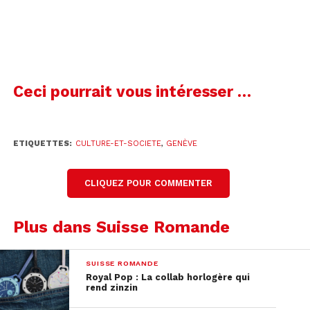
La Coop rappelle que deux milliards d’individus
sur terre se nourrissent régulièrement d’insectes.
Mais les avis des consommateurs restent partagés.
Ceci pourrait vous intéresser …
00:00
00:34
ETIQUETTES:
CULTURE-ET-SOCIETE
,
GENÈVE
Micro-instectes-B
CLIQUEZ POUR COMMENTER
Notez que les hamburgers aux insectes ne se
trouvent, pour l’instant, qu’à la Coop des Eaux-
Plus dans Suisse Romande
Vives.
SUISSE ROMANDE
Royal Pop : La collab horlogère qui
rend zinzin