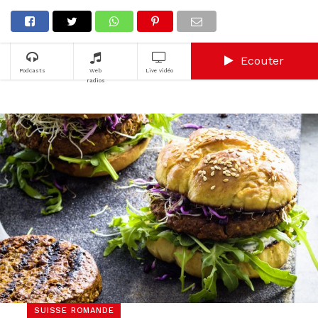
Ecouter
Podcasts
Web
Live vidéo
radios
SUISSE ROMANDE