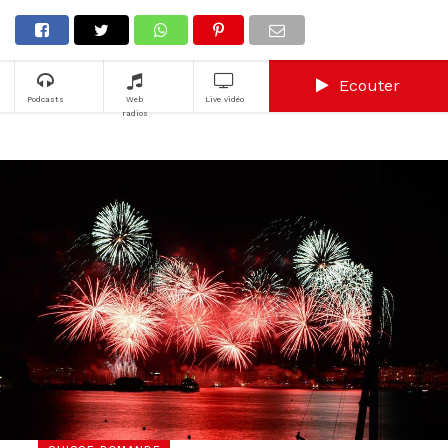
Ecouter
Podcasts
Web
Live vidéo
radios