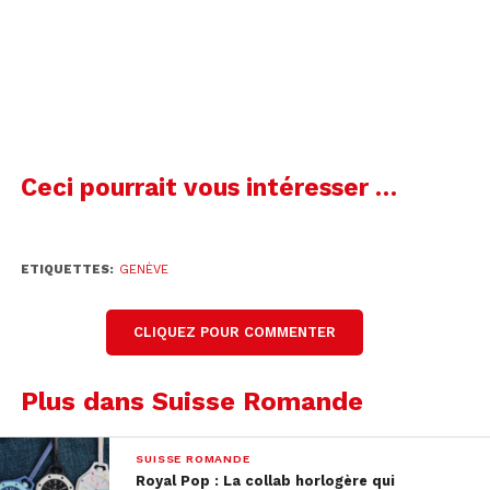
00:00
Cédric Schaller
Directeur de la société EasyPyro à Genève
Ceci pourrait vous intéresser …
Rendez-vous donc ce jeudi pour le premier
feu qui sera tiré dès 22h00 depuis la Rade
ETIQUETTES:
GENÈVE
de Genève.
CLIQUEZ POUR COMMENTER
Plus dans Suisse Romande
SUISSE ROMANDE
Royal Pop : La collab horlogère qui