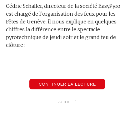
Cédric Schaller, directeur de la société EasyPyro
est chargé de l’organisation des feux pour les
Fêtes de Genève, il nous explique en quelques
chiffres la différence entre le spectacle
pyrotechnique de jeudi soir et le grand feu de
clôture :
00:00
CONTINUER LA LECTURE
Cédric Schaller
Directeur de la société EasyPyro à Genève est chargé de l’organisation des feux pour les Fêtes de Genève
PUBLICITÉ
Les 4 spectacles pyrotechniques auront un
lien entre eux. Cédric Schaller :