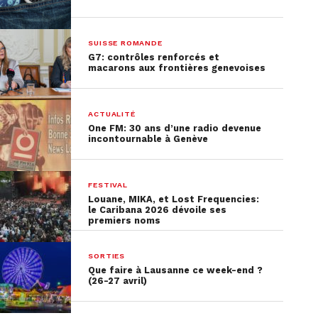
00:00
00:27
Luc Barthassat
SUISSE ROMANDE
Conseiller d’Etat en charge des transports
G7: contrôles renforcés et
macarons aux frontières genevoises
ACTUALITÉ
Notez que les journées Portes-ouvertes des 23 et
One FM: 30 ans d’une radio devenue
24 septembre seront également l’occasion de
incontournable à Genève
découvrir les chantiers de Léman 2030 dans le
canton de Vaud. Toutes les informations sont à
FESTIVAL
retrouver sur le site
www.cff.ch//portesouvertes.
Louane, MIKA, et Lost Frequencies:
le Caribana 2026 dévoile ses
premiers noms
SORTIES
Que faire à Lausanne ce week-end ?
(26-27 avril)