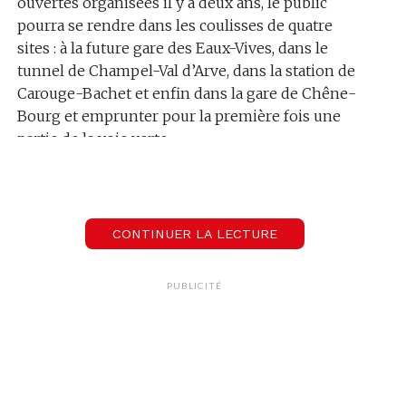
ouvertes organisées il y a deux ans, le public
pourra se rendre dans les coulisses de quatre
sites : à la future gare des Eaux-Vives, dans le
tunnel de Champel-Val d’Arve, dans la station de
Carouge-Bachet et enfin dans la gare de Chêne-
Bourg et emprunter pour la première fois une
partie de la voie verte.
On le sait le chantier du CEVA est le « chantier du
siècle » à Genève. Loin d’être un long fleuve
tranquille, ce projet a dû faire face à de nombreux
CONTINUER LA LECTURE
recours, dont huit qui sont toujours d’actualité.
Mais Antoine Da Trindade, le directeur du projet
PUBLICITÉ
CEVA le confirme: la mise en service aura bien lieu
en 2019 :