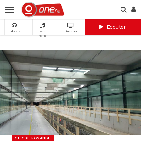
Ecouter
Podcasts
Web
Live vidéo
radios
SUISSE ROMANDE