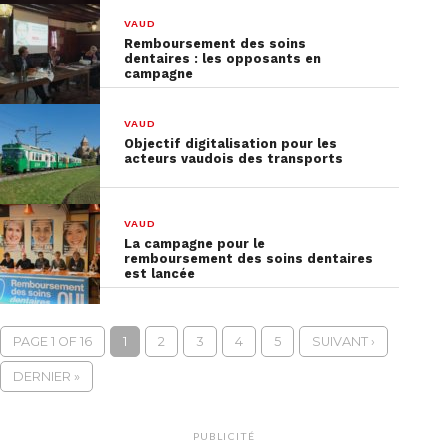
VAUD
Remboursement des soins
dentaires : les opposants en
campagne
VAUD
Objectif digitalisation pour les
acteurs vaudois des transports
VAUD
La campagne pour le
remboursement des soins dentaires
est lancée
PAGE 1 OF 16
1
2
3
4
5
SUIVANT ›
DERNIER »
PUBLICITÉ