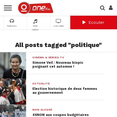
Ecouter
Podcasts
Web
Live vidéo
radios
All posts tagged "politique"
CINÉMA & SÉRIES TV
Simone Veil : Nouveau biopic
poignant cet automne !
ACTUALITÉ
Election historique de deux femmes
au gouvernement
NON CLASSÉ
4XNON aux coupes budgétaires