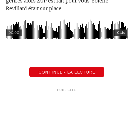
genres alors ZUP est fait pour vous. Solène
Revillard était sur place :
00:00
01:14
Zup la première
Reportage
CONTINUER LA LECTURE
PUBLICITÉ