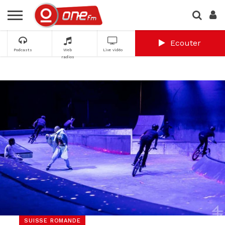
Ecouter
Podcasts
Web
Live vidéo
radios
SUISSE ROMANDE