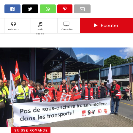
Ecouter
Podcasts
Web
Live vidéo
radios
SUISSE ROMANDE