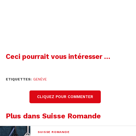
coopération transfrontalière, le GLCT. Valérie
Solano.
00:00
Valérie Solano
Secrétaire syndicale au SEV
Ceci pourrait vous intéresser …
La situation inquiète d’autant pluss que des
développements sont à venir. La secrétaire
ETIQUETTES:
GENÈVE
syndicale du personnel des transports suisses, le
SEV. Valérie Solano:
CLIQUEZ POUR COMMENTER
Plus dans Suisse Romande
00:00
SUISSE ROMANDE