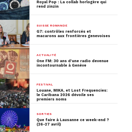
Royal Pop : La collab horlogère qui
rend zinzin
Valérie Solano
Secrétaire syndicale au SEV
SUISSE ROMANDE
G7: contrôles renforcés et
macarons aux frontières genevoises
ACTUALITÉ
One FM: 30 ans d’une radio devenue
incontournable à Genève
FESTIVAL
Louane, MIKA, et Lost Frequencies:
le Caribana 2026 dévoile ses
premiers noms
SORTIES
Que faire à Lausanne ce week-end ?
(26-27 avril)