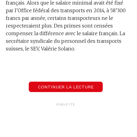
français. Alors que le salaire minimal avait été fixé
par l’Office fédéral des transports en 2014, à 58’300
francs par année, certains transporteurs ne le
respecteraient plus. Des primes sont censées
compenser la différence avec le salaire français. La
secrétaire syndicale du personnel des transports
suisses, le SEV, Valérie Solano.
00:00
CONTINUER LA LECTURE
Valérie Solano
Secrétaire syndicale au SEV
PUBLICITÉ
Les syndicats s’interrogent sur la destination de
l’argent versé par le Groupement local de