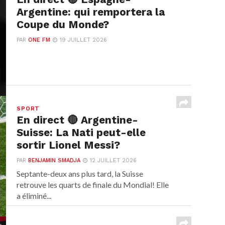
Argentine: qui remportera la
Coupe du Monde?
PAR
ONE FM
19 JUILLET 2026
SPORT
En direct 🔴 Argentine-
Suisse: La Nati peut-elle
sortir Lionel Messi?
PAR
BENJAMIN SMADJA
12 JUILLET 2026
Septante-deux ans plus tard, la Suisse
retrouve les quarts de finale du Mondial! Elle
a éliminé...