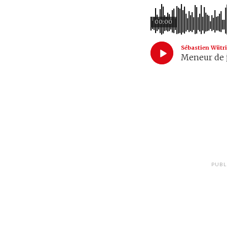
00:00
Sébastien Wütr
Meneur de j
PUBL