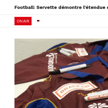
Football: Servette démontre l’étendue 
RADIO
EMISSI
ON AIR
PALÉO FESTIVAL 