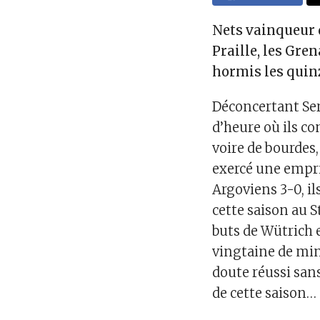
Nets vainqueur d
Praille, les Gren
hormis les quin
Déconcertant Ser
d’heure où ils c
voire de bourdes
exercé une empri
Argoviens 3-0, il
cette saison au S
buts de Wütrich 
vingtaine de minu
doute réussi san
de cette saison…