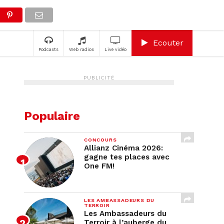
A
Ecouter
Podcasts
Web radios
Live vidéo
PUBLICITÉ
Populaire
CONCOURS
Allianz Cinéma 2026:
gagne tes places avec
One FM!
LES AMBASSADEURS DU
TERROIR
Les Ambassadeurs du
Terroir à l’auberge du