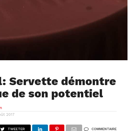
l: Servette démontre
ue de son potentiel
n
oût 2017
TWEETER
COMMENTAIRE