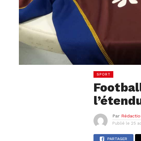
SPORT
Footbal
l’étend
Par
Rédactio
Publié le
25 a
PARTAGER