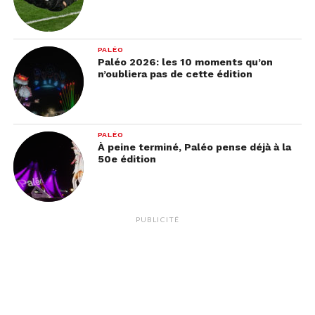
L’entretien en entier:
PALÉO
Paléo 2026: les 10 moments qu’on
00:00
14:40
n’oubliera pas de cette édition
Jeremy Desplanches
Médaille de bronze du 200 mètres 4 nage
PALÉO
Crédit photo: Jérémy Desplanches pose avec sa médaille de
À peine terminé, Paléo pense déjà à la
bronze et le drapeau suisse le vendredi 30 juillet
50e édition
[Keystone/EPA/Patrick B. Kraemer]
PUBLICITÉ