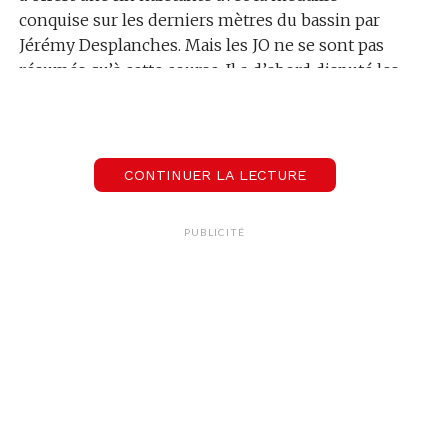
conquise sur les derniers mètres du bassin par
Jérémy Desplanches. Mais les JO ne se sont pas
résumés qu’à cette course. Il a d’abord disputé les
séries du 100 mètres brasse, mais a surtout vécu
une expérience unique.
CONTINUER LA LECTURE
00:00
08:32
PUBLICITÉ
Jeremy Desplanches
Médaille de bronze du 200 mètres 4 nage