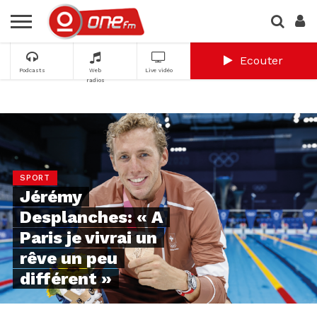
Ecouter
Podcasts
Web
Live vidéo
radios
SPORT
Jérémy
Desplanches: « A
Paris je vivrai un
rêve un peu
différent »