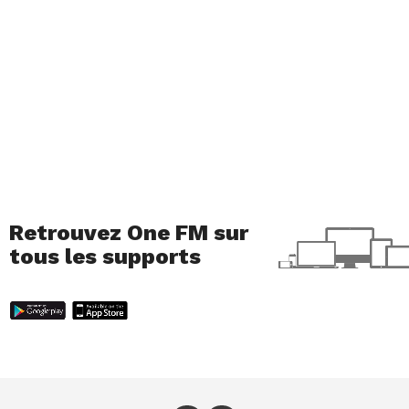
environnemental de ces Jeux qui se déroulent
dans un climat semi-aride, sur des pistes
enneigées artificiellement dans des stations de
ski surdimensionnées pour l’occasion. Les
sportifs en lice doivent composer avec des
conditions météo éprouvantes. Par exemple, pour
le deuxième entraînement de la descente
hommes à Yanqing, on déplorait de fortes rafales
de vent et des températures polaires (entre -36 et
-28 degrés ressentis au sommet de la piste).
Retrouvez One FM sur
tous les supports