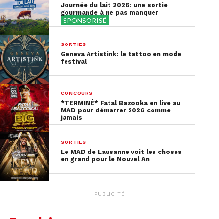
découvertes de saveurs inédites
, « Le Palais
Journée du lait 2026: une sortie
gourmande à ne pas manquer
Gourmand » promet de satisfaire les palais les
SPONSORISÉ
plus exigeants. Un rendez-vous à ne pas manquer
pour les
gourmets en quête de nouvelles
SORTIES
expériences
culinaires.
Geneva Artistink: le tattoo en mode
festival
Quand?
dimanche 12 novembre 2023
Où?
Palais de Rumine (Muséum cantonal des
CONCOURS
sciences naturelles – Musée cantonal
*TERMINÉ* Fatal Bazooka en live au
MAD pour démarrer 2026 comme
d’archéologie et d’histoire)
jamais
SORTIES
Le MAD de Lausanne voit les choses
en grand pour le Nouvel An
PUBLICITÉ