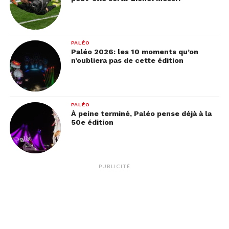
simplement à la recherche d’une
soirée ciné-
concert
sympa, cette performance promet une
expérience musicale
hors du commun.
PALÉO
Paléo 2026: les 10 moments qu’on
Quand?
vendredi 10 novembre 2023
n’oubliera pas de cette édition
Où?
Cinéma de Cossonay
PALÉO
À peine terminé, Paléo pense déjà à la
50e édition
PUBLICITÉ