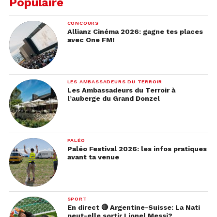
Populaire
CONCOURS
Allianz Cinéma 2026: gagne tes places
avec One FM!
Crédits photo: Lausanne à Table
LES AMBASSADEURS DU TERROIR
Les Ambassadeurs du Terroir à
Ciné-Concert Elton John
l’auberge du Grand Donzel
Pour une
soirée cinématographique mémorable
,
ne manque pas le
Ciné-Concert Elton John
.
PALÉO
Une expérience unique,
un concert en live
sur la
Paléo Festival 2026: les infos pratiques
scène du cinéma entrecoupé d’images sur grand
avant ta venue
écran.
Laisse-toi emporter par
la magie du grand écran
SPORT
et la puissance des chansons de cet artiste
En direct 🔴 Argentine-Suisse: La Nati
légendaire. Que tu sois
fan d’Elton John
ou
peut-elle sortir Lionel Messi?