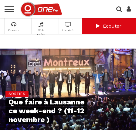
Ecouter
Podcasts
Web
Live vidéo
radios
SORTIES
Que faire à Lausanne
ce week-end ? (11-12
novembre )