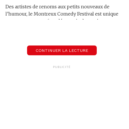
Des artistes de renoms aux petits nouveaux de
l’humour, le Montreux Comedy Festival est unique
en son genre et te fera
découvrir des artistes
talentueux
, c’est certain.
Cette année, le festival prendra ses quartiers
au
Palais de Beaulieu à Lausanne
pour 11 jours de
CONTINUER LA LECTURE
festivités et de fous rires. Toutes les informations
sur le festival et la programmation
sont ici
.
PUBLICITÉ
Quand?
du 8 au 10 novembre 2023
Où?
Théâtre de Beaulieu à Lausanne