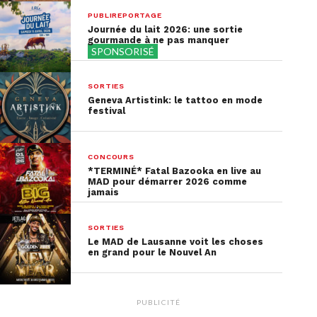
Avec la présence d’une vingtaine d’artisans et
PUBLIREPORTAGE
producteurs, cet événement promet une
véritable
Journée du lait 2026: une sortie
gourmande à ne pas manquer
explosion de saveurs
dans une ambiance
SPONSORISÉ
conviviale et festive. Une occasion parfaite pour
soutenir l’économie locale et découvrir
les
SORTIES
trésors cachés de cette région
authentique!
Geneva Artistink: le tattoo en mode
festival
Quand?
jusqu’au 5 mai 2024
Infos :
clique ici
CONCOURS
*TERMINÉ* Fatal Bazooka en live au
MAD pour démarrer 2026 comme
jamais
SORTIES
Le MAD de Lausanne voit les choses
en grand pour le Nouvel An
PUBLICITÉ