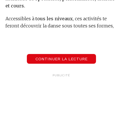
et cours.
Accessibles à
tous les niveaux
, ces activités te
feront découvrir la danse sous toutes ses formes,
que ce soit en intérieur ou en extérieur.
Quand?
du 3 au 5 mai 2024
Où?
Lausanne
CONTINUER LA LECTURE
Infos :
clique ici
PUBLICITÉ