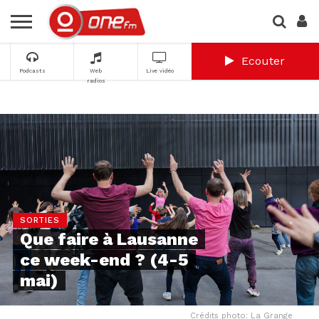
Ecouter
Podcasts
Web
Live vidéo
radios
SORTIES
Que faire à Lausanne
ce week-end ? (4-5
mai)
Crédits photo: La Grange