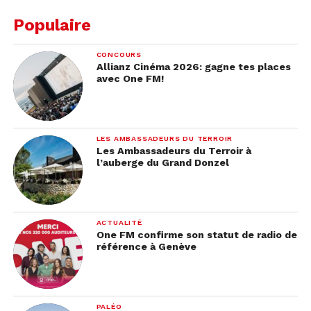
Populaire
CONCOURS
Allianz Cinéma 2026: gagne tes places
avec One FM!
LES AMBASSADEURS DU TERROIR
Les Ambassadeurs du Terroir à
l’auberge du Grand Donzel
ACTUALITÉ
One FM confirme son statut de radio de
référence à Genève
Crédits: Jorat Mangez Moi
PALÉO