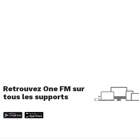
Samedi 4 mai 2024: 15h-18h
Dimanche 5 mai 2024: 11h-14h
Où?
Aula de Bethussy
Infos :
clique ici
Retrouvez One FM sur
tous les supports