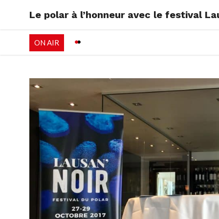
Le polar à l’honneur avec le festival La
RADIO
EMISSI
ON AIR
PALÉO FESTIVAL 