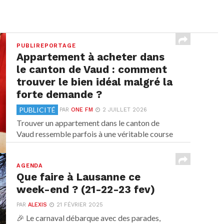
PUBLIREPORTAGE
Appartement à acheter dans
le canton de Vaud : comment
trouver le bien idéal malgré la
forte demande ?
PUBLICITÉ
PAR
ONE FM
2 JUILLET 2026
Trouver un appartement dans le canton de
Vaud ressemble parfois à une véritable course
contre-la-montre. Entre...
AGENDA
Que faire à Lausanne ce
week-end ? (21-22-23 fev)
PAR
ALEXIS
21 FÉVRIER 2025
🎉 Le carnaval débarque avec des parades,