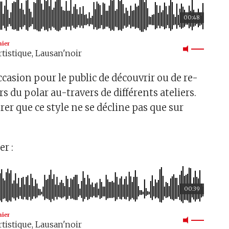
00:48
nier
rtistique, Lausan'noir
’occasion pour le public de découvrir ou de re-
rs du polar au-travers de différents ateliers.
er que ce style ne se décline pas que sur
er :
00:39
nier
rtistique, Lausan'noir