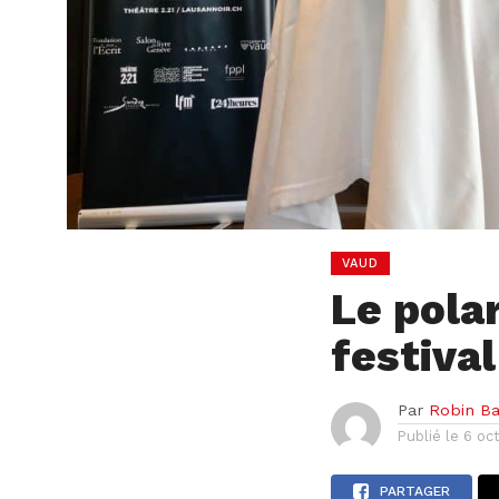
VAUD
Le polar
festiva
Par
Robin B
Publié le
6 oc
PARTAGER