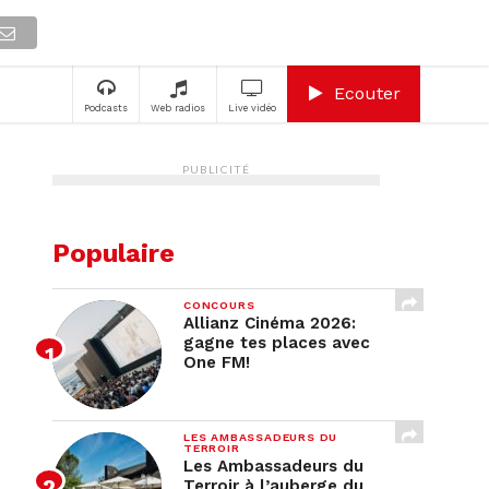
A
Ecouter
Podcasts
Web radios
Live vidéo
PUBLICITÉ
Populaire
CONCOURS
Allianz Cinéma 2026:
gagne tes places avec
One FM!
LES AMBASSADEURS DU
TERROIR
Les Ambassadeurs du
Terroir à l’auberge du