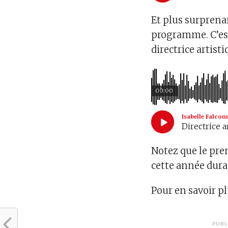
Et plus surprenan
programme. C’est 
directrice artist
00:00
Isabelle Falcon
Directrice a
Notez que le pre
cette année duran
Pour en savoir pl
PUBL