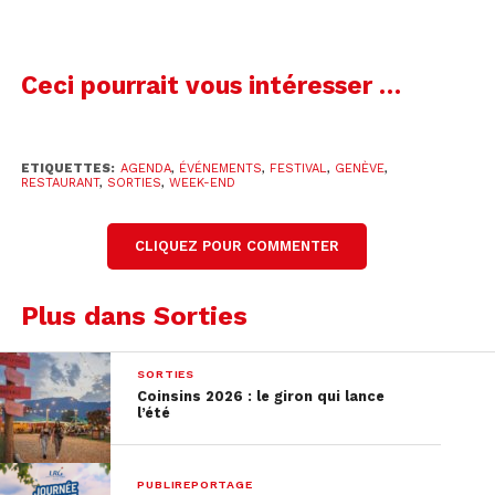
Pour plus d’informations sur le festival, cliquez
ici
.
Ceci pourrait vous intéresser …
ETIQUETTES:
AGENDA
,
ÉVÉNEMENTS
,
FESTIVAL
,
GENÈVE
,
RESTAURANT
,
SORTIES
,
WEEK-END
CLIQUEZ POUR COMMENTER
Plus dans Sorties
SORTIES
Coinsins 2026 : le giron qui lance
l’été
Voir cette publication sur Instagram
PUBLIREPORTAGE