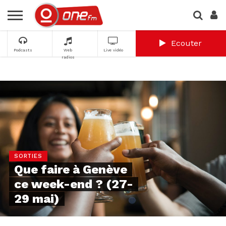
Ecouter
Podcasts
Web
Live vidéo
radios
SORTIES
Que faire à Genève
ce week-end ? (27-
29 mai)