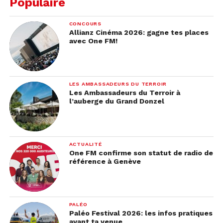
Populaire
au Sketchiz ! 5 salles de karaoké privatisées, aux
ambiances totalement différentes, sont à votre
CONCOURS
Allianz Cinéma 2026: gagne tes places
disposition pour passer une soirée de folie ! Vous
avec One FM!
pourrez également profiter d’un large choix de
cocktails et de mini-jeux d’arcade.
Pour plus d’informations sur ce lieu insolite, cliquez
LES AMBASSADEURS DU TERROIR
Les Ambassadeurs du Terroir à
ici
.
l’auberge du Grand Donzel
ACTUALITÉ
One FM confirme son statut de radio de
référence à Genève
PALÉO
Paléo Festival 2026: les infos pratiques
avant ta venue