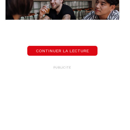
CONTINUER LA LECTURE
Festival « Mai au Parc »
PUBLICITÉ
« Mai au parc »
est le premier festival Open Air de
l’année à Genève. Pour cette nouvelle édition,
vous assisterez à 3 jours d’animation au Parc
Bernasconi du Grand-Lancy. Durant tout le week-
end, venez bouger aux rythmes des meilleurs
sons blues, créoles et électro. Plus d’une dizaine
de concerts sont programmés, avec de
nombreuses pépites made in Suisse à découvrir!