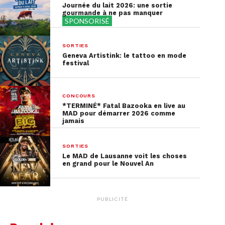
Journée du lait 2026: une sortie
gourmande à ne pas manquer
SPONSORISÉ
SORTIES
Geneva Artistink: le tattoo en mode
festival
CONCOURS
*TERMINÉ* Fatal Bazooka en live au
MAD pour démarrer 2026 comme
jamais
Une publication partagée par @festivalmaiauparc
SORTIES
Le MAD de Lausanne voit les choses
en grand pour le Nouvel An
Un karaoké chez Sketchiz
Ce week-end, réveillez la popstar qui est en vous !
PUBLICITÉ
Si vous êtes à la recherche d’une activité fun et
insolite, on vous conseille de passer votre soirée