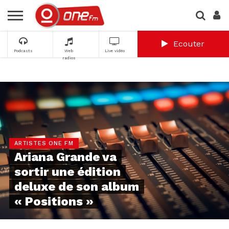
Ecouter
Podcasts
Web
Live vidéo
radios
ARTISTES ONE FM
Ariana Grande va
sortir une édition
deluxe de son album
« Positions »