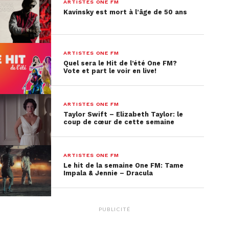
ARTISTES ONE FM
studio. Pourquoi ?
Pour nous préparer l’édition
Kavinsky est mort à l’âge de 50 ans
deluxe de son album « Positions »
!! Ariana
Grande a annoncé la bonne nouvelle à ses fans via
son compte Instagram. Elle y a dévoilé le titre de
ARTISTES ONE FM
ses 14 chansons, mais également 4 nouveaux
Quel sera le Hit de l’été One FM?
titres inédits qui apparaissent gribouillés…
Vote et part le voir en live!
ARTISTES ONE FM
Taylor Swift – Elizabeth Taylor: le
coup de cœur de cette semaine
ARTISTES ONE FM
Le hit de la semaine One FM: Tame
Impala & Jennie – Dracula
PUBLICITÉ