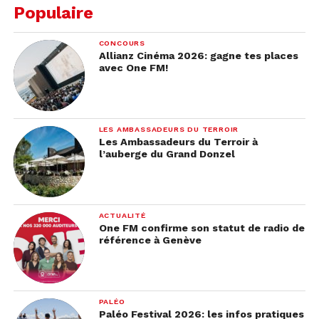
Populaire
CONCOURS
Allianz Cinéma 2026: gagne tes places
Voir cette publication sur Instagram
avec One FM!
LES AMBASSADEURS DU TERROIR
Les Ambassadeurs du Terroir à
l’auberge du Grand Donzel
ACTUALITÉ
One FM confirme son statut de radio de
référence à Genève
Une publication partagée par Ariana Grande (@arianagrande)
PALÉO
Paléo Festival 2026: les infos pratiques
Concernant la date de sortie de cet album deluxe,