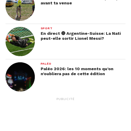
avant ta venue
elle n’a pas donné de précision. Peut-être que sa
légende « happy february » est un indice ? On ne
devrait plus attendre bien longtemps avant de
découvrir ces nouveaux titres, qui risquent d’être
SPORT
En direct 🔴 Argentine-Suisse: La Nati
un succès une fois de plus !
peut-elle sortir Lionel Messi?
PALÉO
Paléo 2026: les 10 moments qu’on
n’oubliera pas de cette édition
PUBLICITÉ