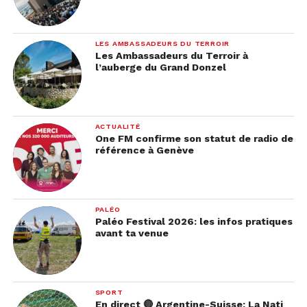
LES AMBASSADEURS DU TERROIR
Les Ambassadeurs du Terroir à
l’auberge du Grand Donzel
ACTUALITÉ
One FM confirme son statut de radio de
référence à Genève
PALÉO
Paléo Festival 2026: les infos pratiques
avant ta venue
SPORT
En direct 🔴 Argentine-Suisse: La Nati