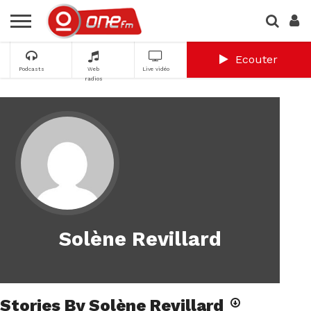
Ecouter
Podcasts
Web
Live vidéo
radios
Solène Revillard
Stories By Solène Revillard