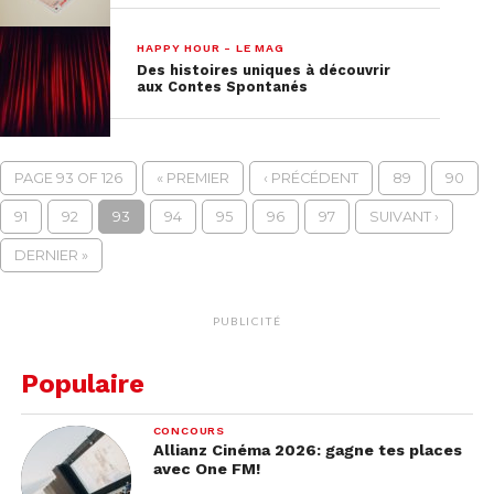
HAPPY HOUR - LE MAG
Des histoires uniques à découvrir
aux Contes Spontanés
PAGE 93 OF 126
« PREMIER
‹ PRÉCÉDENT
89
90
91
92
93
94
95
96
97
SUIVANT ›
DERNIER »
PUBLICITÉ
Populaire
CONCOURS
Allianz Cinéma 2026: gagne tes places
avec One FM!