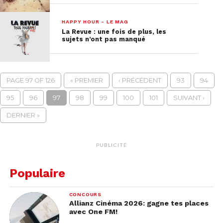
HAPPY HOUR - LE MAG
La Revue : une fois de plus, les
sujets n’ont pas manqué
PAGE 97 OF 126
« PREMIER
‹ PRÉCÉDENT
93
94
95
96
97
98
99
100
101
SUIVANT ›
DERNIER »
PUBLICITÉ
Populaire
CONCOURS
Allianz Cinéma 2026: gagne tes places
avec One FM!