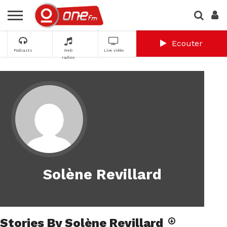
Ecouter
Podcasts
Web
Live vidéo
radios
Solène Revillard
Stories By Solène Revillard